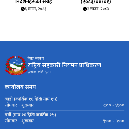
निर्देशनहरूको संग्रह
(२०८३/०४/०१)
६ साउन, २०८३
२ साउन, २०८३
नेपाल सरकार
राष्ट्रिय सहकारी नियमन प्राधिकरण
पुल्चोक, ललितपुर ।
कार्यालय समय
जाडो (कार्तिक १६ देखि माघ १५)
९:०० - ४:००
सोमबार - शुक्रबार
गर्मी (माघ १६ देखि कार्तिक १५)
९:०० - ५:००
सोमबार - शुक्रबार