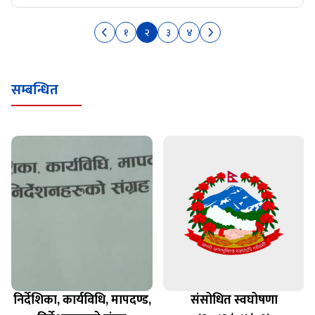
१
२
३
४
सम्बन्धित
निर्देशिका, कार्यविधि, मापदण्ड,
संसोधित स्वघोषणा