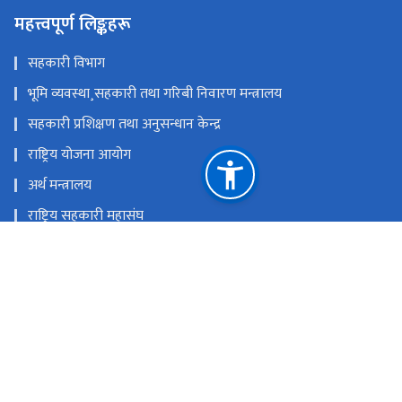
महत्त्वपूर्ण लिङ्कहरू
सहकारी विभाग
भूमि व्यवस्था¸सहकारी तथा गरिबी निवारण मन्त्रालय
सहकारी प्रशिक्षण तथा अनुसन्धान केन्द्र
राष्ट्रिय योजना आयोग
अर्थ मन्त्रालय
राष्ट्रिय सहकारी महासंघ
राष्ट्रिय प्राकृतिक स्रोत तथा वित्त आयोग
पुल्चोक, ललितपुर ।
admin@ncra.gov.np
०१-५०१०१३१ (दर्ता अभिलेखीकरण सम्बन्धित) / ०१-५०१०१३० (बचत
फिर्ता लगायत अन्य गुनासो सम्बन्धित) / ०१-५०१०२३७ (कार्यालय
जानकारी प्रयोजन)